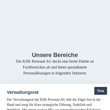
Betreuung
Nach erfolgreicher integration in unser Temporär
Team oder nach erfolgter Vermittlung begleiten
wir dich auch weiterhin – mit persönlicher
Betreuung, fairen Arbeitsbedingungen und einem
starken Team im Rücken.
Unsere Bereiche
Die KSK Personal AG deckt eine breite Palette an
Fachbereichen ab und bietet spezialisierte
Personallösungen in folgenden Sektoren:
Neu
Verwaltungsrat
Der Verwaltungsrat der KSK Personal AG hält die Zügel fest in der
Hand und sorgt für klare strategische Führung, Stabilität und
Weitblick. Mit einem starken Mix aus unternehmerischer Erfahrung,